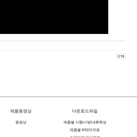
제품동영상
다운로드파일
동영상
제품별 사향/시방/내화학성
제품별 MSDS자료