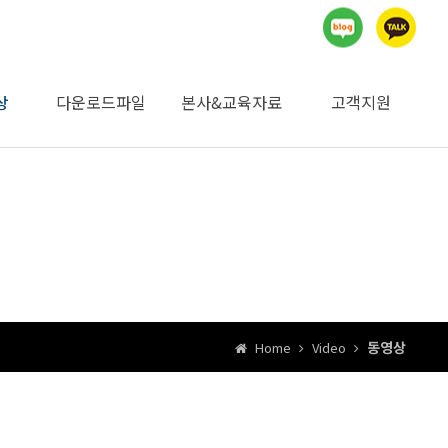
상
다운로드파일
본사&교육자료
고객지원
지명원 및 자재승인
승인기관 검사자료
제품별 MSDS자료
제품별 사향/시방/
시공계획서
일위대가
카다로그
독일본사자료
교육자료
자유게시판
공지사항
견적의뢰
내화학성
요청서
동영상
Home
Video