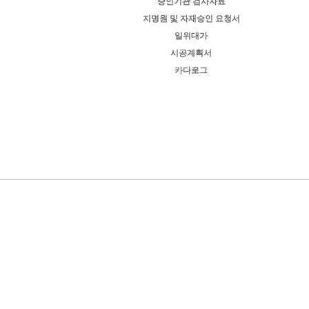
승인기관 검사자료
지명원 및 자재승인 요청서
일위대가
시공계획서
카다로그