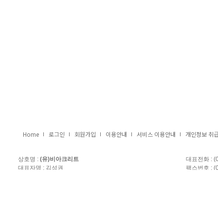
Home
로그인
회원가입
이용안내
서비스 이용안내
개인정보 취
상호명 :
(유)비아크리트
대표전화 : (0
대표자명 : 김성권
팩스번호 : (0
주소 : 전북 군산시 옥구읍 광월안길3,1동(서군산 산업단지)
휴대전화 : 01
Copyright(c)
2026
All Rights Reserved.