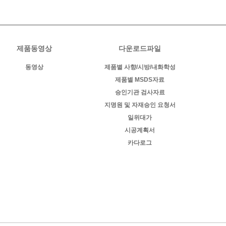
제품동영상
다운로드파일
동영상
제품별 사향/시방/내화학성
제품별 MSDS자료
승인기관 검사자료
지명원 및 자재승인 요청서
일위대가
시공계획서
카다로그