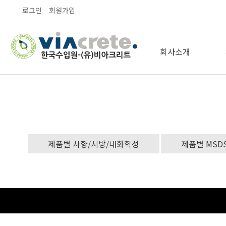
로그인
회원가입
회사소개
오시는길
인사말
인증
제품별 사향/시방/내화학성
제품별 MSD