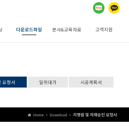
상
다운로드파일
본사&교육자료
고객지원
지명원 및 자재승인
승인기관 검사자료
제품별 MSDS자료
제품별 사향/시방/
시공계획서
일위대가
카다로그
독일본사자료
교육자료
자유게시판
공지사항
견적의뢰
내화학성
요청서
인 요청서
일위대가
시공계획서
지명원 및 자재승인 요청서
Home
Download