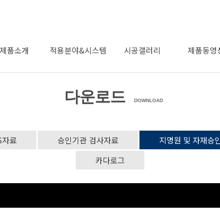
제품소개
적용분야&시스템
시공갤러리
제품동영
다운로드
제품소개
적용분야
시스템
시공갤러리
동영상
DOWNLOAD
S자료
승인기관 검사자료
지명원 및 자재승
카다로그