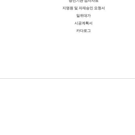
승인기관 검사자료
지명원 및 자재승인 요청서
일위대가
시공계획서
카다로그