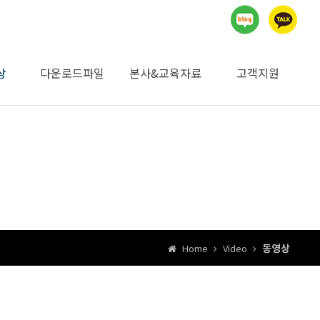
상
다운로드파일
본사&교육자료
고객지원
지명원 및 자재승인
승인기관 검사자료
제품별 MSDS자료
제품별 사향/시방/
시공계획서
일위대가
카다로그
독일본사자료
교육자료
자유게시판
공지사항
견적의뢰
내화학성
요청서
동영상
Home
Video