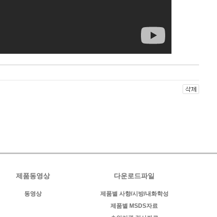
제품동영상
다운로드파일
동영상
제품별 사향/시방/내화학성
제품별 MSDS자료