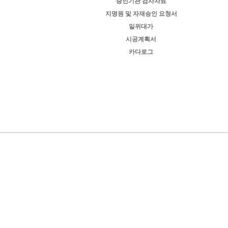
승인기관 검사자료
지명원 및 자재승인 요청서
일위대가
시공계획서
카다로그