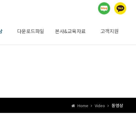
상
다운로드파일
본사&교육자료
고객지원
지명원 및 자재승인
승인기관 검사자료
제품별 MSDS자료
제품별 사향/시방/
시공계획서
일위대가
카다로그
독일본사자료
교육자료
자유게시판
공지사항
견적의뢰
내화학성
요청서
동영상
Home
Video