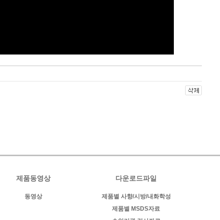
제품동영상
다운로드파일
동영상
제품별 사향/시방/내화학성
제품별 MSDS자료