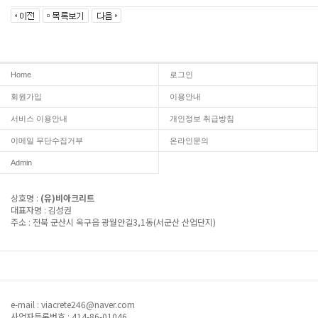
Home
로그인
회원가입
이용안내
서비스 이용안내
개인정보 취급방침
이메일 무단수집거부
온라인문의
Admin
상호명 :
(유)비아크리트
대표자명 : 김성권
주소 : 전북 군산시 옥구읍 광월안길3,1동(서군산 산업단지)
대표전화 : 063-466-2157~8
e-mail : viacrete246@naver.com
사업자등록번호 : 414-86-01046